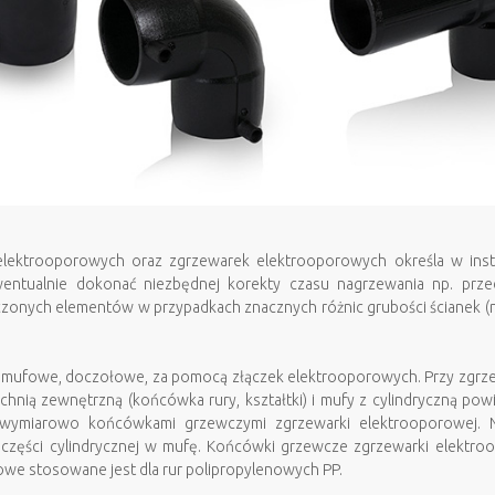
elektrooporowych oraz zgrzewarek elektrooporowych określa w inst
wentualnie dokonać niezbędnej korekty czasu nagrzewania np. prze
czonych elementów w przypadkach znacznych różnic grubości ścianek (np
 : mufowe, doczołowe, za pomocą złączek elektrooporowych. Przy zg
chnią zewnętrzną (końcówka rury, kształtki) i mufy z cylindryczną pow
 wymiarowo końcówkami grzewczymi zgrzewarki elektrooporowej
części cylindrycznej w mufę. Końcówki grzewcze zgrzewarki elektro
e stosowane jest dla rur polipropylenowych PP.