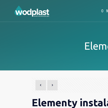
O 
Eleme
Elementy instal