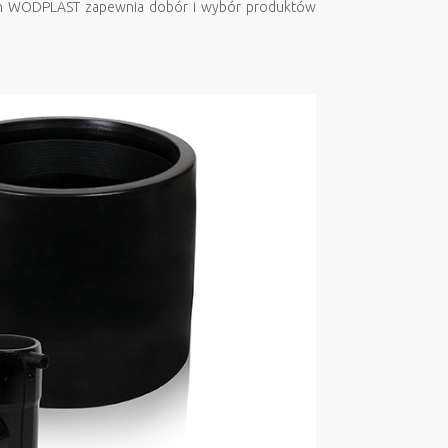
ych WODPLAST zapewnia dobór i wybór produktów