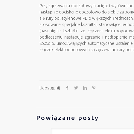
Przy zgrzewaniu doczołowym ucięte i wyrównane 
następnie dociskane doczołowo do siebie za pom
się rury polietylenowe PE o większych średnicac
stosowane specjalne kształtki, stanowiące jed
(nasunięcie kształtki ze złączem elektroopor
podłaczeniu następuje zgrzanie i nadtopienie 
Sp.z.o.o. umożliwiających automatyczne ustaleni
złączek elektrooporowych są zgrzewane rury poli
Udostępnij
Powiązane posty