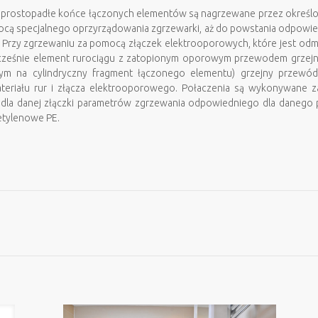
prostopadłe końce łączonych elementów są nagrzewane przez określon
ocą specjalnego oprzyrządowania zgrzewarki, aż do powstania odpowie
h. Przy zgrzewaniu za pomocą złączek elektrooporowych, które jest od
nocześnie element rurociągu z zatopionym oporowym przewodem grzej
owym na cylindryczny fragment łączonego elementu) grzejny przewó
materiału rur i złącza elektrooporowego. Połaczenia są wykonywane
e dla danej złączki parametrów zgrzewania odpowiedniego dla danego
etylenowe PE.