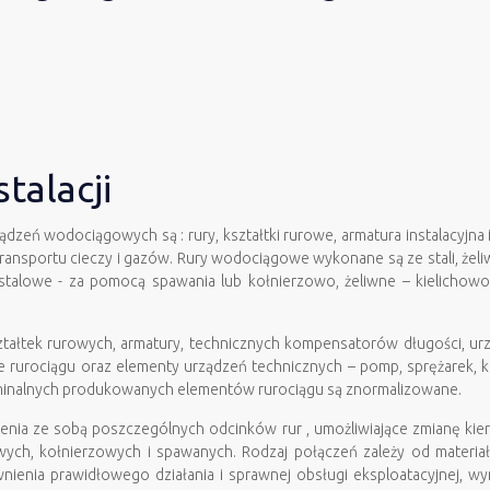
talacji
ądzeń wodociągowych są : rury, kształtki rurowe, armatura instalacyjn
ransportu cieczy i gazów. Rury wodociągowe wykonane są ze stali, żeli
 stalowe - za pomocą spawania lub kołnierzowo, żeliwne – kielichowo
kształtek rurowych, armatury, technicznych kompensatorów długości, 
 rurociągu oraz elementy urządzeń technicznych – pomp, sprężarek, k
ominalnych produkowanych elementów rurociągu są znormalizowane.
czenia ze sobą poszczególnych odcinków rur , umożliwiające zmianę kie
ych, kołnierzowych i spawanych. Rodzaj połączeń zależy od materiał
ienia prawidłowego działania i sprawnej obsługi eksploatacyjnej, w