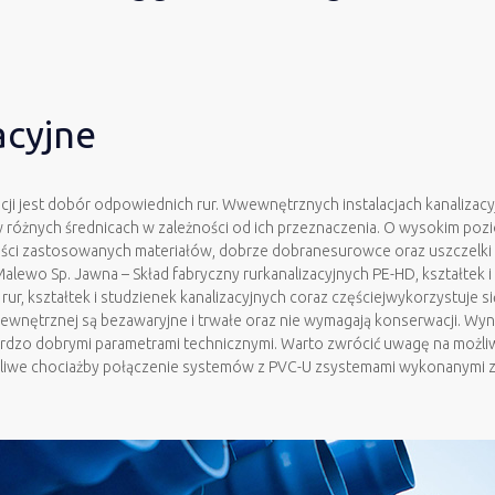
acyjne
i jest dobór odpowiednich rur. Wwewnętrznych instalacjach kanalizacy
 różnych średnicach w zależności od ich przeznaczenia. O wysokim pozi
ści zastosowanych materiałów, dobrze dobranesurowce oraz uszczelki 
lewo Sp. Jawna – Skład fabryczny rurkanalizacyjnych PE-HD, kształtek 
ur, kształtek i studzienek kanalizacyjnych coraz częściejwykorzystuje s
ewnętrznej są bezawaryjne i trwałe oraz nie wymagają konserwacji. Wy
ardzo dobrymi parametrami technicznymi. Warto zwrócić uwagę na możliw
żliwe chociażby połączenie systemów z PVC-U zsystemami wykonanymi z P