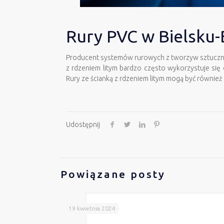
Rury PVC w Bielsku-B
Producent systemów rurowych z tworzyw sztucz
z rdzeniem litym bardzo często wykorzystuje się
Rury ze ścianką z rdzeniem litym mogą być równie
Udostępnij
Powiązane posty
19 kwietnia 2024