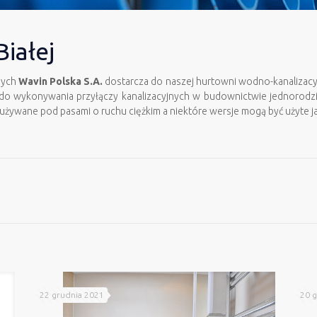
iałej
nych
Wavin Polska S.A.
dostarcza do naszej hurtowni wodno-kanalizacyjn
 do wykonywania przyłączy kanalizacyjnych w budownictwie jednorodz
ż używane pod pasami o ruchu ciężkim a niektóre wersje mogą być użyte 
22 grudnia 2021
20 g