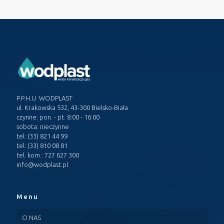
P.P.H.U. WODPLAST
ul. Krakowska 532, 43-300 Bielsko-Biała
czynne: pon. - pt. 8:00 - 16:00
sobota: nieczynne
tel: (33) 821 44 99
tel: (33) 810 08 81
tel. kom.: 727 627 300
info@wodplast.pl
Menu
O NAS