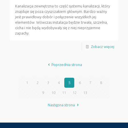
Kanalizacja zewnętrzna to część systemu kanalizacji, który
znajduje się poza czyszczakiem głównym. Bardzo ważny
jest prawidłowy dobór i połączenie wszystkich jej
elementów. Wówczas instalacja będzie trwała, szczelna,
cicha i nie będą wydobywały się z niej nieprzyjemne
zapachy.
Zobacz więcej
Poprzednia strona
1
2
3
4
5
6
7
8
9
10
11
12
13
Następna strona