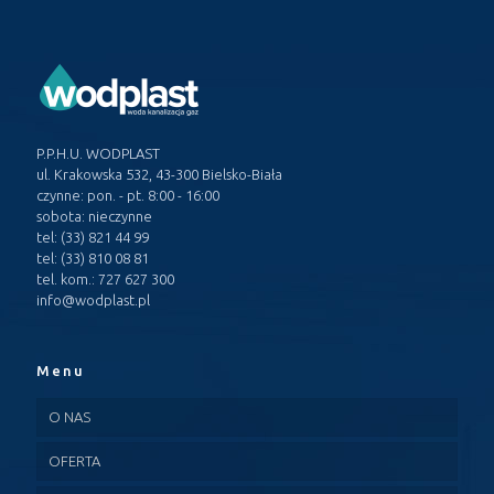
P.P.H.U. WODPLAST
ul. Krakowska 532, 43-300 Bielsko-Biała
czynne: pon. - pt. 8:00 - 16:00
sobota: nieczynne
tel: (33) 821 44 99
tel: (33) 810 08 81
tel. kom.: 727 627 300
info@wodplast.pl
Menu
O NAS
OFERTA